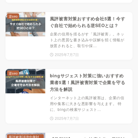
逆seo
風評被害対策おすすめ会社5選！今す
ぐ自社で始められる逆SEOとは？
企業の信用を揺るがす「風評被害」。ネッ
ト上の悪質な書き込みや誤解を招く情報が
放置されると、取引や採…
2025年7月7日
逆seo
bingサジェスト対策に強いおすすめ
業者5選！風評被害対策で企業を守る
方法を解説
インターネット上の風評被害は、企業の信
用や集客に大きな悪影響を与えます。 特
に、bingの検索サジェスト…
2025年7月7日
風評被害誹謗中傷対