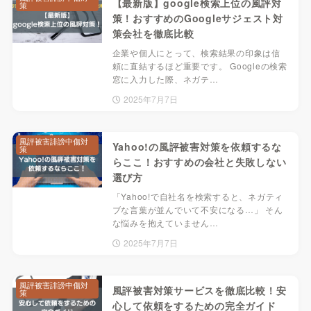
【最新版】google検索上位の風評対
策
策！おすすめのGoogleサジェスト対
策会社を徹底比較
企業や個人にとって、検索結果の印象は信
頼に直結するほど重要です。 Googleの検索
窓に入力した際、ネガテ…
2025年7月7日
風評被害誹謗中傷対
Yahoo!の風評被害対策を依頼するな
策
らここ！おすすめの会社と失敗しない
選び方
「Yahoo!で自社名を検索すると、ネガティ
ブな言葉が並んでいて不安になる…」 そん
な悩みを抱えていません…
2025年7月7日
風評被害誹謗中傷対
風評被害対策サービスを徹底比較！安
策
心して依頼をするための完全ガイド