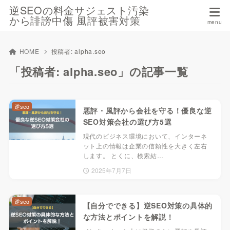
逆SEOの料金サジェスト汚染
から誹謗中傷 風評被害対策
HOME
投稿者:
alpha.seo
「投稿者: alpha.seo」の記事一覧
逆seo
悪評・風評から会社を守る！優良な逆
SEO対策会社の選び方5選
現代のビジネス環境において、インターネ
ット上の情報は企業の信頼性を大きく左右
します。 とくに、検索結…
2025年7月7日
逆seo
【自分でできる】逆SEO対策の具体的
な方法とポイントを解説！